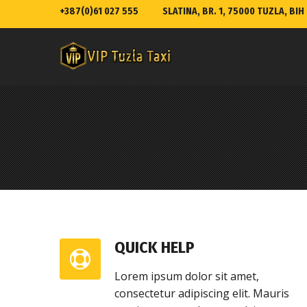
+387(0)61 027 555
SLATINA, BR. 1, 75000 TUZLA, BIH
QUICK HELP
Lorem ipsum dolor sit amet,
consectetur adipiscing elit. Mauris