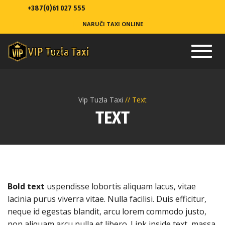
+387(0)61 027 555
NARUČI TAXI ONLINE
Toggl
navig
Vip Tuzla Taxi
Text
TEXT
Bold text
uspendisse lobortis aliquam lacus, vitae
lacinia purus viverra vitae. Nulla facilisi. Duis efficitur,
neque id egestas blandit, arcu lorem commodo justo,
non aliquam arcu nulla et libero. Link inside text, massa