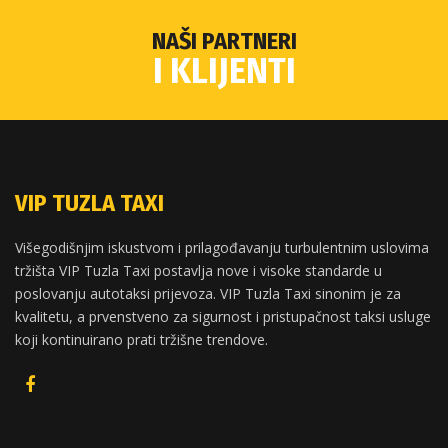
NAŠI PARTNERI
I KLIJENTI
VIP TUZLA TAXI
Višegodišnjim iskustvom i prilagođavanju turbulentnim uslovima
tržišta VIP Tuzla Taxi postavlja nove i visoke standarde u
poslovanju autotaksi prijevoza. VIP Tuzla Taxi sinonim je za
kvalitetu, a prvenstveno za sigurnost i pristupačnost taksi usluge
koji kontinuirano prati tržišne trendove.