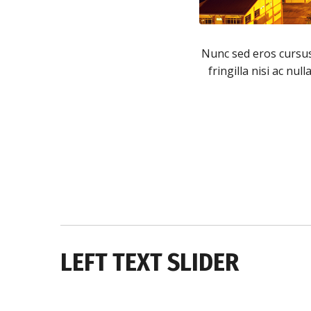
ius volutpat arcu ac sagittis. Phasellus
Nunc sed eros cursus,
s congue ligula vehicula non. Cras risus
fringilla nisi ac nul
celerisque justo.
LEFT TEXT SLIDER