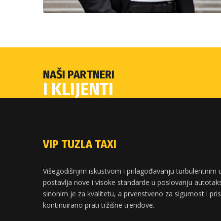
NAŠI PARTNERI
I KLIJENTI
VIP TUZLA TAXI
Višegodišnjim iskustvom i prilagođavanju turbulentnim u
postavlja nove i visoke standarde u poslovanju autotaksi
sinonim je za kvalitetu, a prvenstveno za sigurnost i pri
kontinuirano prati tržišne trendove.