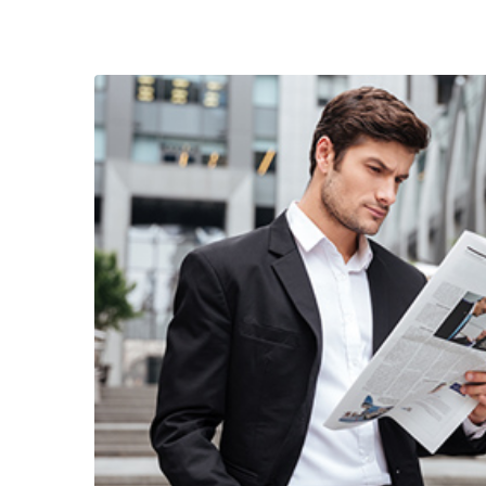
ius volutpat
. Ut vehicula
llicitudin ut
isque justo.