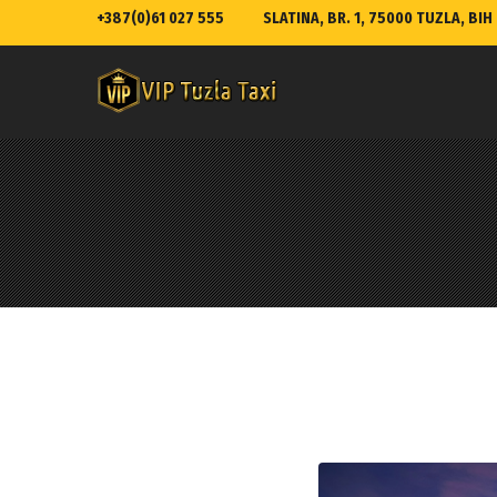
+387(0)61 027 555
SLATINA, BR. 1, 75000 TUZLA, BIH