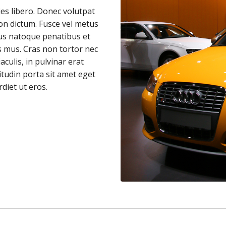
cies libero. Donec volutpat
on dictum. Fusce vel metus
ius natoque penatibus et
s mus. Cras non tortor nec
aculis, in pulvinar erat
itudin porta sit amet eget
rdiet ut eros.