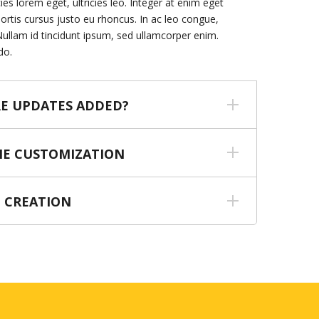
cies lorem eget, ultricies leo. Integer at enim eget
ortis cursus justo eu rhoncus. In ac leo congue,
 Nullam id tincidunt ipsum, sed ullamcorper enim.
do.
E UPDATES ADDED?
E CUSTOMIZATION
 CREATION