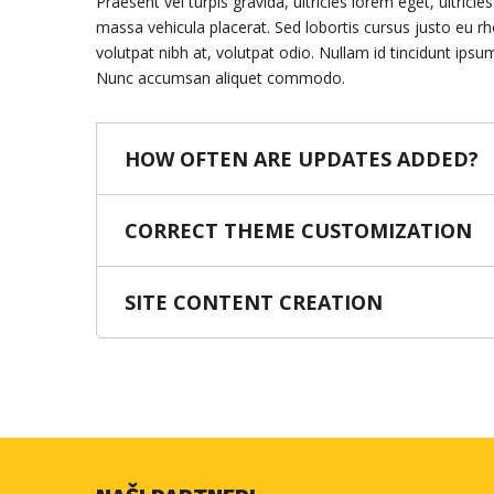
Praesent vel turpis gravida, ultricies lorem eget, ultricie
massa vehicula placerat. Sed lobortis cursus justo eu r
volutpat nibh at, volutpat odio. Nullam id tincidunt ips
Nunc accumsan aliquet commodo.
HOW OFTEN ARE UPDATES ADDED?
CORRECT THEME CUSTOMIZATION
SITE CONTENT CREATION