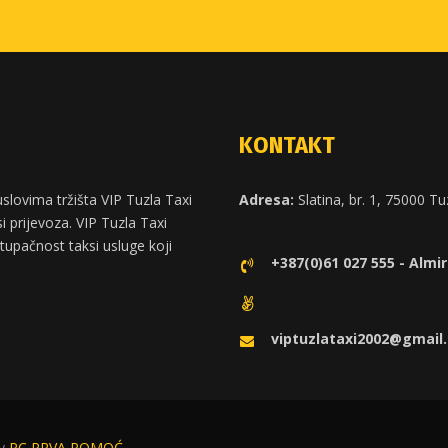
KONTAKT
slovima tržišta VIP Tuzla Taxi
Adresa:
Slatina, br. 1, 75000 Tu
 prijevoza. VIP Tuzla Taxi
stupačnost taksi usluge koji
+387(0)61 027 555 - Almir
viptuzlataxi2002@gmail
by
PC PRVA POMOĆ