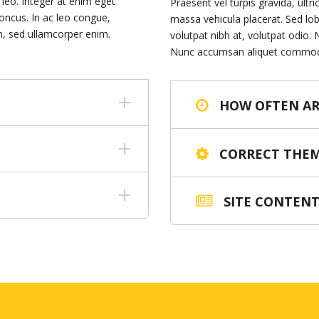
s leo. Integer at enim eget
Praesent vel turpis gravida, ultri
honcus. In ac leo congue,
massa vehicula placerat. Sed lob
um, sed ullamcorper enim.
volutpat nibh at, volutpat odio.
Nunc accumsan aliquet commo
HOW OFTEN AR
CORRECT THEM
SITE CONTENT