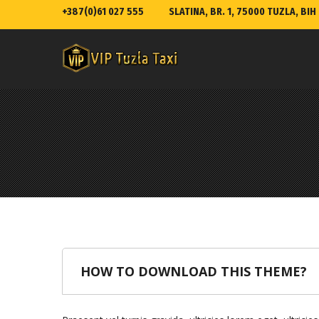
+387(0)61 027 555
SLATINA, BR. 1, 75000 TUZLA, BIH
HOW TO DOWNLOAD THIS THEME?