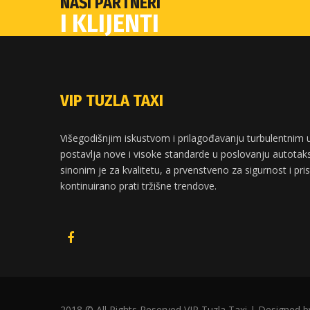
NAŠI PARTNERI
I KLIJENTI
VIP TUZLA TAXI
Višegodišnjim iskustvom i prilagođavanju turbulentnim u
postavlja nove i visoke standarde u poslovanju autotaksi
sinonim je za kvalitetu, a prvenstveno za sigurnost i pri
kontinuirano prati tržišne trendove.
2018 © All Rights Reserved VIP Tuzla Taxi | Designed 