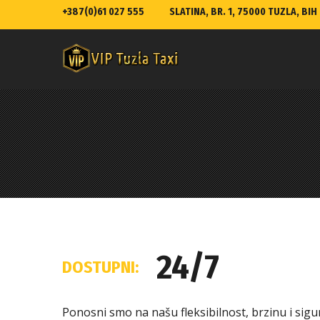
+387(0)61 027 555
SLATINA, BR. 1, 75000 TUZLA, BIH
24/7
DOSTUPNI:
Ponosni smo na našu fleksibilnost, brzinu i si