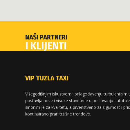
NAŠI PARTNERI
I KLIJENTI
VIP TUZLA TAXI
Višegodišnjim iskustvom i prilagođavanju turbulentnim u
postavlja nove i visoke standarde u poslovanju autotaksi
sinonim je za kvalitetu, a prvenstveno za sigurnost i pri
kontinuirano prati tržišne trendove.