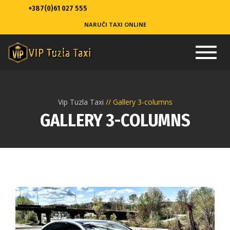
+387(0)61 027 555
NARUČI TAXI ONLINE
Toggl
navig
Vip Tuzla Taxi
Gallery 3-columns
GALLERY 3-COLUMNS