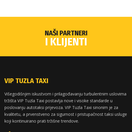
NAŠI PARTNERI
I KLIJENTI
VIP TUZLA TAXI
Višegodišnjim iskustvom i prilagođavanju turbulentnim uslovima
tržišta VIP Tuzla Taxi postavlja nove i visoke standarde u
poslovanju autotaksi prijevoza. VIP Tuzla Taxi sinonim je za
kvalitetu, a prvenstveno za sigurnost i pristupačnost taksi usluge
koji kontinuirano prati tržišne trendove.