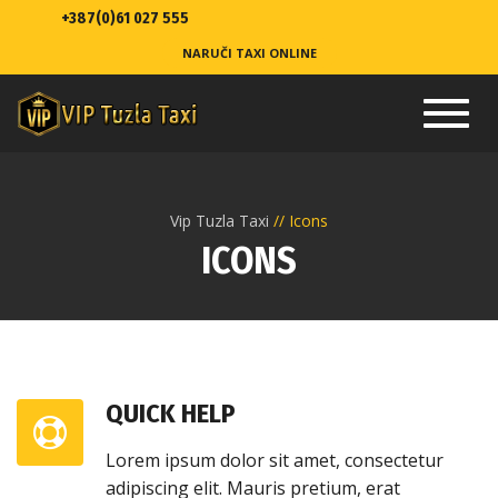
+387(0)61 027 555
NARUČI TAXI ONLINE
Toggl
navig
Vip Tuzla Taxi
Icons
ICONS
QUICK HELP
Lorem ipsum dolor sit amet, consectetur
adipiscing elit. Mauris pretium, erat